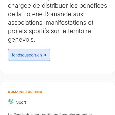
chargée de distribuer les bénéfices
de la Loterie Romande aux
associations, manifestations et
projets sportifs sur le territoire
genevois.
fondsdusport.ch
DOMAINE SOUTENU
sports_volleyball
Sport
Le Fonds du sport participe financièrement au