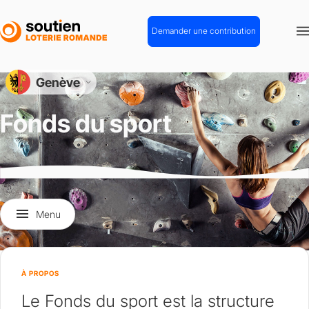
Aller
au
Demander une contribution
contenu
principal
Genève
Genève
Fonds du sport
menu
Menu
À PROPOS
Le Fonds du sport est la structure