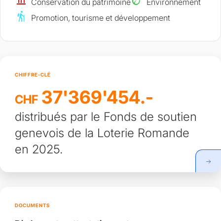
account_balance
eco
Conservation du patrimoine
Environnement
hiking
Promotion, tourisme et développement
CHIFFRE-CLÉ
37'369'454.-
CHF
distribués par le Fonds de soutien
genevois de la Loterie Romande
en 2025.
DOCUMENTS