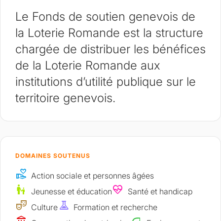
Le Fonds de soutien genevois de
la Loterie Romande est la structure
chargée de distribuer les bénéfices
de la Loterie Romande aux
institutions d’utilité publique sur le
territoire genevois.
DOMAINES SOUTENUS
volunteer_activism
Action sociale et personnes âgées
escalator_warning
ecg_heart
Jeunesse et éducation
Santé et handicap
theater_comedy
experiment
Culture
Formation et recherche