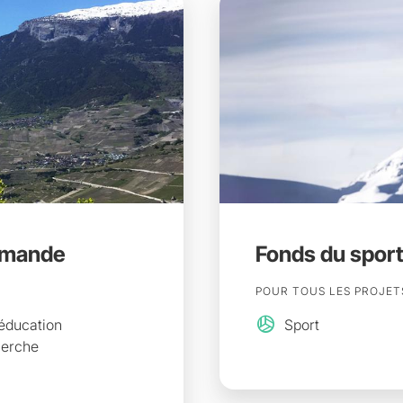
Romande
Fonds du sport
POUR TOUS LES PROJET
sports_volleyball
éducation
Sport
herche