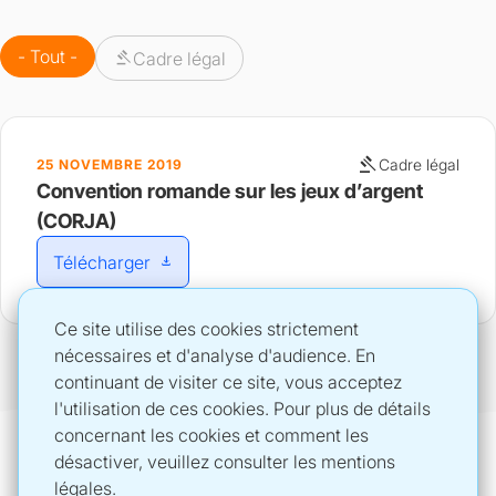
- Tout -
gavel
Cadre légal
gavel
Cadre légal
25 NOVEMBRE 2019
Convention romande sur les jeux d’argent
(CORJA)
Télécharger
download
Ce site utilise des cookies strictement
nécessaires et d'analyse d'audience. En
continuant de visiter ce site, vous acceptez
l'utilisation de ces cookies. Pour plus de détails
concernant les cookies et comment les
désactiver, veuillez consulter les mentions
LOTERIE ROMANDE
SUIVEZ LA LOTERIE ROMANDE SUR
légales.